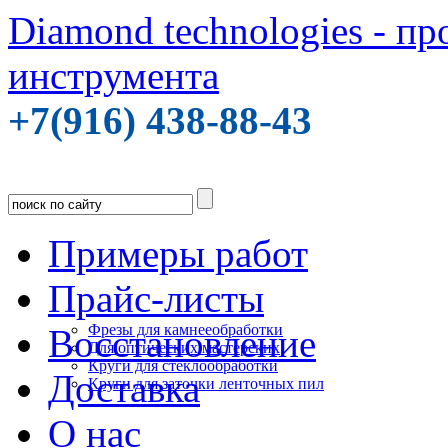
Diamond technologies - п
инструмента
+7(916) 438-88-43
Примеры работ
Прайс-листы
Фрезы для камнееобработки
Восстановление
Для оптических мастерских
Круги для стеклообработки
Доставка
Круги для заточки ленточных пил
О нас