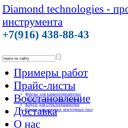
Diamond technologies - п
инструмента
+7(916) 438-88-43
Примеры работ
Прайс-листы
Фрезы для камнееобработки
Восстановление
Для оптических мастерских
Круги для стеклообработки
Доставка
Круги для заточки ленточных пил
О нас