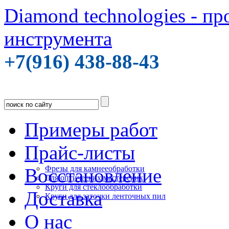
Diamond technologies - п
инструмента
+7(916) 438-88-43
Примеры работ
Прайс-листы
Фрезы для камнееобработки
Восстановление
Для оптических мастерских
Круги для стеклообработки
Доставка
Круги для заточки ленточных пил
О нас