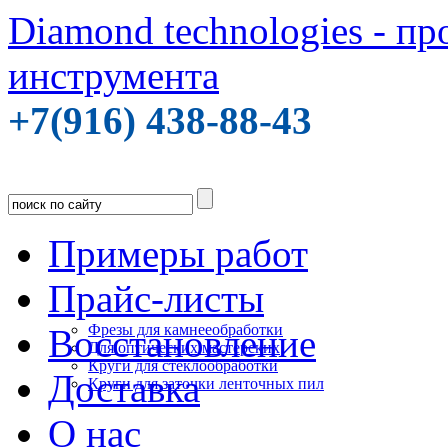
Diamond technologies - п
инструмента
+7(916) 438-88-43
Примеры работ
Прайс-листы
Фрезы для камнееобработки
Восстановление
Для оптических мастерских
Круги для стеклообработки
Доставка
Круги для заточки ленточных пил
О нас