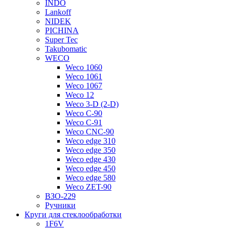
INDO
Lankoff
NIDEK
PICHINA
Super Tec
Takubomatic
WECO
Weco 1060
Weco 1061
Weco 1067
Weco 12
Weco 3-D (2-D)
Weco C-90
Weco C-91
Weco CNC-90
Weco edge 310
Weco edge 350
Weco edge 430
Weco edge 450
Weco edge 580
Weco ZET-90
ВЗО-229
Ручники
Круги для стеклообработки
1F6V