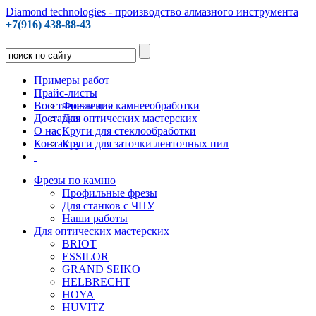
Diamond technologies - производство алмазного инструмента
+7(916) 438-88-43
Примеры работ
Прайс-листы
Восстановление
Фрезы для камнееобработки
Доставка
Для оптических мастерских
О нас
Круги для стеклообработки
Контакты
Круги для заточки ленточных пил
Фрезы по камню
Профильные фрезы
Для станков с ЧПУ
Наши работы
Для оптических мастерских
BRIOT
ESSILOR
GRAND SEIKO
HELBRECHT
HOYA
HUVITZ