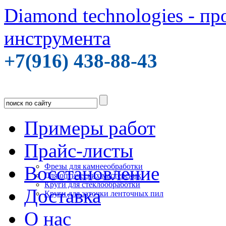
Diamond technologies - п
инструмента
+7(916) 438-88-43
Примеры работ
Прайс-листы
Фрезы для камнееобработки
Восстановление
Для оптических мастерских
Круги для стеклообработки
Доставка
Круги для заточки ленточных пил
О нас