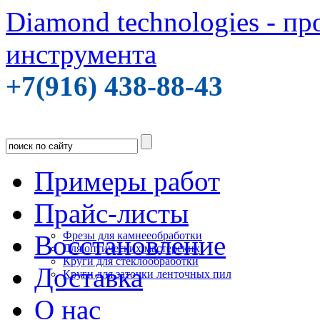
Diamond technologies - п
инструмента
+7(916) 438-88-43
Примеры работ
Прайс-листы
Фрезы для камнееобработки
Восстановление
Для оптических мастерских
Круги для стеклообработки
Доставка
Круги для заточки ленточных пил
О нас