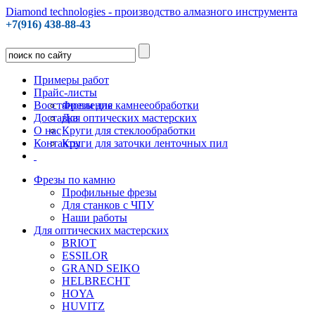
Diamond technologies - производство алмазного инструмента
+7(916) 438-88-43
Примеры работ
Прайс-листы
Восстановление
Фрезы для камнееобработки
Доставка
Для оптических мастерских
О нас
Круги для стеклообработки
Контакты
Круги для заточки ленточных пил
Фрезы по камню
Профильные фрезы
Для станков с ЧПУ
Наши работы
Для оптических мастерских
BRIOT
ESSILOR
GRAND SEIKO
HELBRECHT
HOYA
HUVITZ