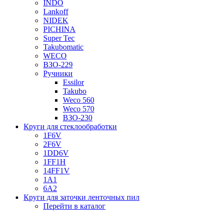
INDO
Lankoff
NIDEK
PICHINA
Super Tec
Takubomatic
WECO
ВЗО-229
Ручники
Essilor
Takubo
Weco 560
Weco 570
ВЗО-230
Круги для стеклообработки
1F6V
2F6V
1DD6V
1FF1H
14FF1V
1A1
6A2
Круги для заточки ленточных пил
Перейти в каталог