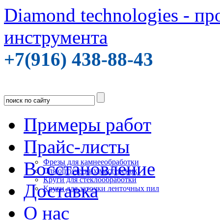
Diamond technologies - п
инструмента
+7(916) 438-88-43
Примеры работ
Прайс-листы
Фрезы для камнееобработки
Восстановление
Для оптических мастерских
Круги для стеклообработки
Доставка
Круги для заточки ленточных пил
О нас