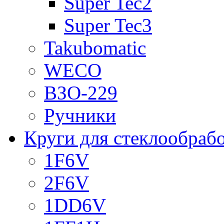
Super Tec2
Super Tec3
Takubomatic
WECO
ВЗО-229
Ручники
Круги для стеклообраб
1F6V
2F6V
1DD6V