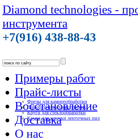
Diamond technologies - п
инструмента
+7(916) 438-88-43
Примеры работ
Прайс-листы
Фрезы для камнееобработки
Восстановление
Для оптических мастерских
Круги для стеклообработки
Доставка
Круги для заточки ленточных пил
О нас