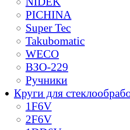
NIDEK
PICHINA
Super Tec
Takubomatic
WECO
ВЗО-229
Ручники
Круги для стеклообраб
1F6V
2F6V