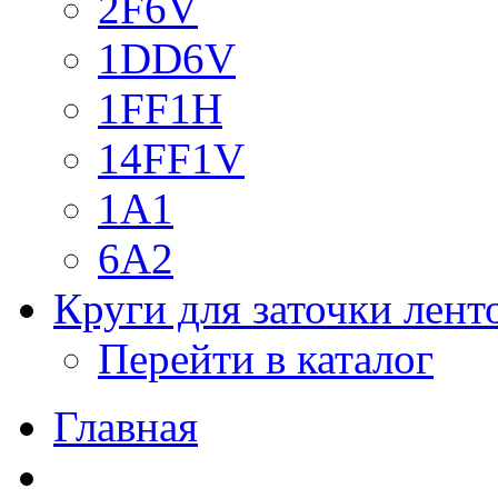
2F6V
1DD6V
1FF1H
14FF1V
1A1
6A2
Круги для заточки лен
Перейти в каталог
Главная