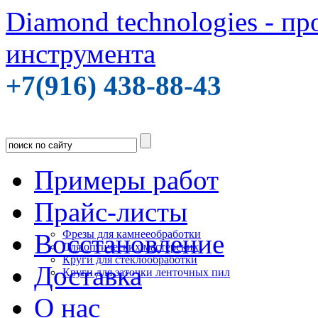
Diamond technologies - п
инструмента
+7(916) 438-88-43
Примеры работ
Прайс-листы
Фрезы для камнееобработки
Восстановление
Для оптических мастерских
Круги для стеклообработки
Доставка
Круги для заточки ленточных пил
О нас