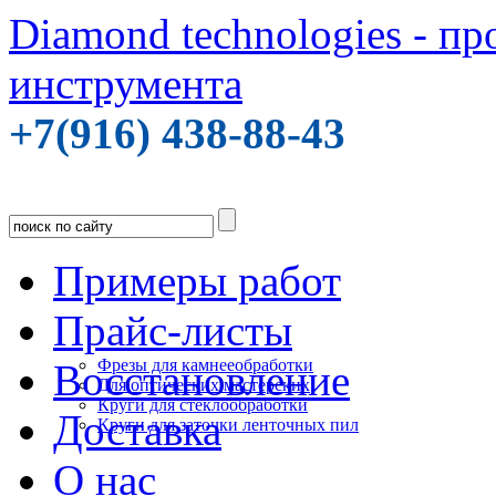
Diamond technologies - п
инструмента
+7(916) 438-88-43
Примеры работ
Прайс-листы
Фрезы для камнееобработки
Восстановление
Для оптических мастерских
Круги для стеклообработки
Доставка
Круги для заточки ленточных пил
О нас