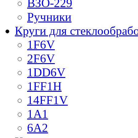
ВЗО-229
Ручники
Круги для стеклообраб
1F6V
2F6V
1DD6V
1FF1H
14FF1V
1A1
6A2