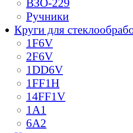
ВЗО-229
Ручники
Круги для стеклообраб
1F6V
2F6V
1DD6V
1FF1H
14FF1V
1A1
6A2