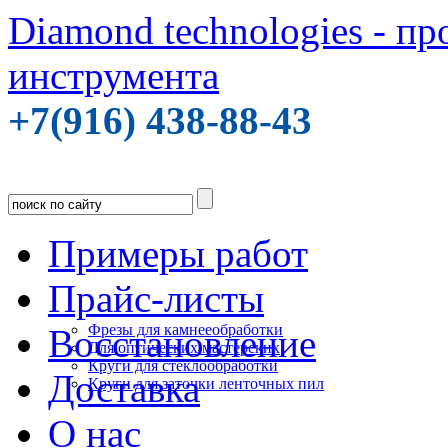
Diamond technologies - п
инструмента
+7(916) 438-88-43
Примеры работ
Прайс-листы
Фрезы для камнееобработки
Восстановление
Для оптических мастерских
Круги для стеклообработки
Доставка
Круги для заточки ленточных пил
О нас