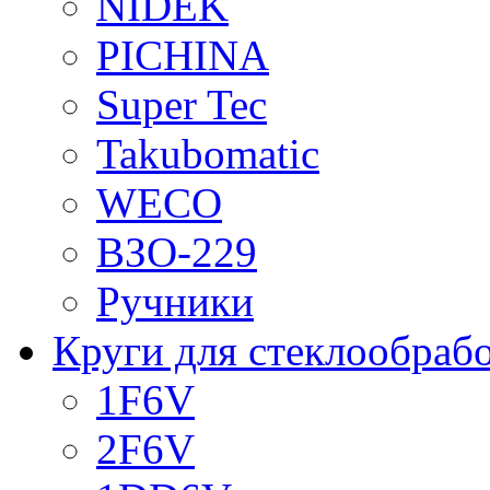
NIDEK
PICHINA
Super Tec
Takubomatic
WECO
ВЗО-229
Ручники
Круги для стеклообраб
1F6V
2F6V