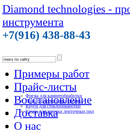
Diamond technologies - п
инструмента
+7(916) 438-88-43
Примеры работ
Прайс-листы
Фрезы для камнееобработки
Восстановление
Для оптических мастерских
Круги для стеклообработки
Доставка
Круги для заточки ленточных пил
О нас