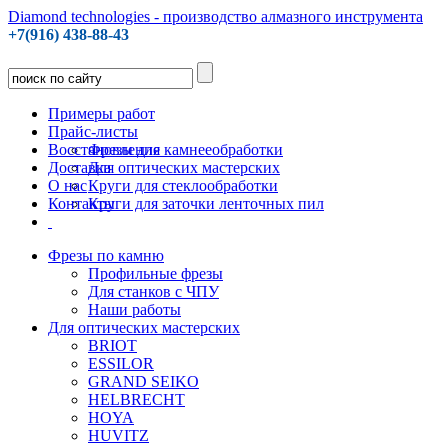
Diamond technologies - производство алмазного инструмента
+7(916) 438-88-43
Примеры работ
Прайс-листы
Восстановление
Фрезы для камнееобработки
Доставка
Для оптических мастерских
О нас
Круги для стеклообработки
Контакты
Круги для заточки ленточных пил
Фрезы по камню
Профильные фрезы
Для станков с ЧПУ
Наши работы
Для оптических мастерских
BRIOT
ESSILOR
GRAND SEIKO
HELBRECHT
HOYA
HUVITZ