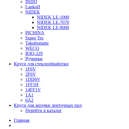
INDO
Lankoff
NIDEK
NIDEK LE-1000
NIDEK LE-7070
NIDEK LE-9000
PICHINA
Super Tec
Takubomatic
WECO
ВЗО-229
Ручники
Круги для стеклообработки
1F6V
2F6V
1DD6V
1FF1H
14FF1V
1A1
6A2
Круги для заточки ленточных пил
Перейти в каталог
Главная